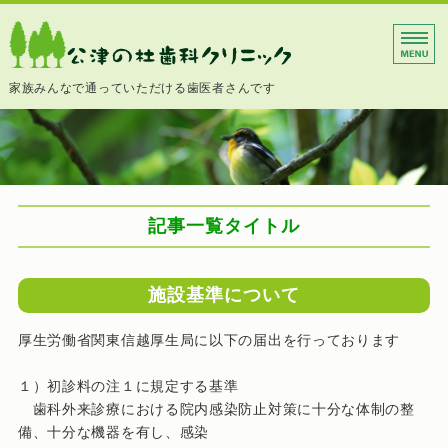
千葉県成田市の歯
家族みんなで通っていただける歯医者さんです
ホーム
診療内容
院長挨拶
記事一覧タイトル
医院概要
施設基準について
院内紹介
厚生労働省関東信越厚生局に以下の届出を行っております
１）初診料の注１に規定する基準
歯科外来診療における院内感染防止対策に十分な体制の整
備、十分な機器を有し、感染