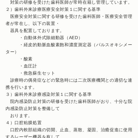
対策の研修を受けた歯科医師が常時在籍し管理しています。
２）歯科外来診療医療安全対策１に関する基準
医療安全対策に関する研修を受けた歯科医師・医療安全管理
者が常在し、以下の装置・
器具を配置しております。
・自動体外式除細動器（AED）
・経皮的動脈血酸素飽和濃度測定器（パルスオキシメー
ター）
・酸素
・血圧計
・救急蘇生セット
診療時の偶発症などの緊急時には二次医療機関との適切な連
携を行います。
３）歯科外来診療感染対策１に関する基準
院内感染防止対策の研修を受けた歯科医師がおり、十分な院
内感染防止対策を整備して
おります。
４）口腔粘膜処置
口腔内軟部組織の切開、止血、蒸散、凝固、治癒促進に使用
するレーザー機器を有して