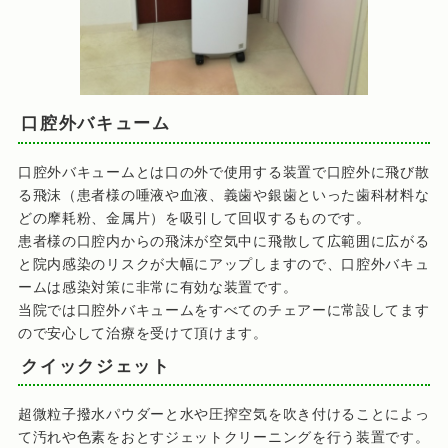
口腔外バキューム
口腔外バキュームとは口の外で使用する装置で口腔外に飛び散
る飛沫（患者様の唾液や血液、義歯や銀歯といった歯科材料な
どの摩耗粉、金属片）を吸引して回収するものです。
患者様の口腔内からの飛沫が空気中に飛散して広範囲に広がる
と院内感染のリスクが大幅にアップしますので、口腔外バキュ
ームは感染対策に非常に有効な装置です。
当院では口腔外バキュームをすべてのチェアーに常設してます
ので安心して治療を受けて頂けます。
クイックジェット
超微粒子撥水パウダーと水や圧搾空気を吹き付けることによっ
て汚れや色素をおとすジェットクリーニングを行う装置です。