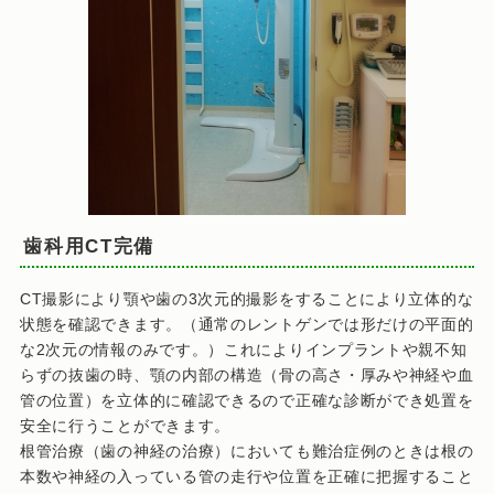
歯科用CT完備
CT撮影により顎や歯の3次元的撮影をすることにより立体的な
状態を確認できます。（通常のレントゲンでは形だけの平面的
な2次元の情報のみです。）これによりインプラントや親不知
らずの抜歯の時、顎の内部の構造（骨の高さ・厚みや神経や血
管の位置）を立体的に確認できるので正確な診断ができ処置を
安全に行うことができます。
根管治療（歯の神経の治療）においても難治症例のときは根の
本数や神経の入っている管の走行や位置を正確に把握すること